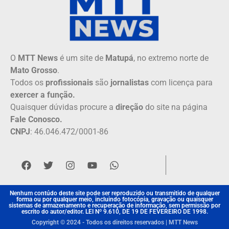
O
MTT News
é um site de
Matupá
, no extremo norte de
Mato Grosso
.
Todos os
profissionais
são
jornalistas
com licença para
exercer a função.
Quaisquer dúvidas procure a
direção
do site na página
Fale Conosco.
CNPJ
: 46.046.472/0001-86
Nenhum contúdo deste site pode ser reproduzido ou transmitido de qualquer
forma ou por qualquer meio, incluindo fotocópia, gravação ou quaisquer
sistemas de armazenamento e recuperação de informação, sem permissão por
escrito do autor/editor. LEI Nº 9.610, DE 19 DE FEVEREIRO DE 1998.
Copyright © 2024 - Todos os direitos reservados | MTT News