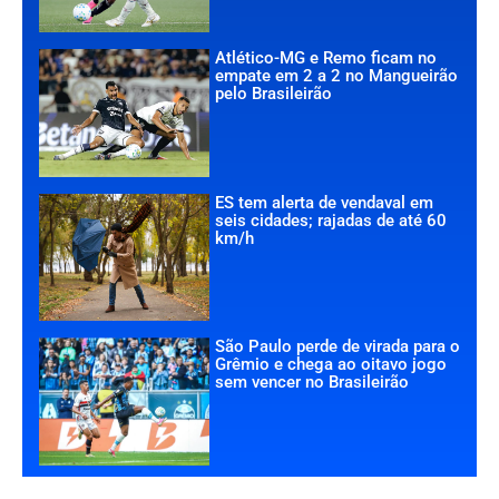
Atlético-MG e Remo ficam no
empate em 2 a 2 no Mangueirão
pelo Brasileirão
ES tem alerta de vendaval em
seis cidades; rajadas de até 60
km/h
São Paulo perde de virada para o
Grêmio e chega ao oitavo jogo
sem vencer no Brasileirão