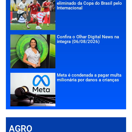
eliminado da Copa do Brasil pelo
Internacional
Confira o Olhar Digital News na
íntegra (06/08/2026)
Meta é condenada a pagar multa
milionária por danos a crianças
AGRO