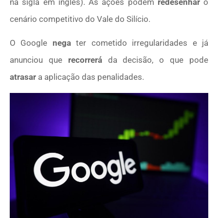
na sigla em inglês). As ações podem
redesenhar
o
cenário competitivo do Vale do Silício.
O Google
nega
ter cometido irregularidades e já
anunciou que
recorrerá
da decisão, o que pode
atrasar
a aplicação das penalidades.