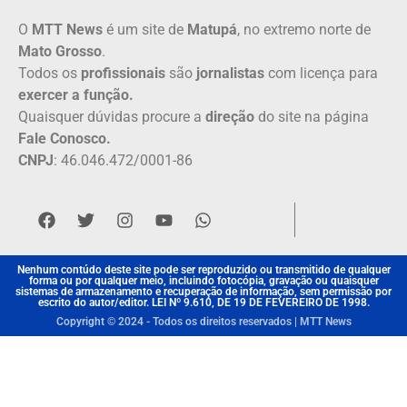
O
MTT News
é um site de
Matupá
, no extremo norte de
Mato Grosso
.
Todos os
profissionais
são
jornalistas
com licença para
exercer a função.
Quaisquer dúvidas procure a
direção
do site na página
Fale Conosco.
CNPJ
: 46.046.472/0001-86
Nenhum contúdo deste site pode ser reproduzido ou transmitido de qualquer
forma ou por qualquer meio, incluindo fotocópia, gravação ou quaisquer
sistemas de armazenamento e recuperação de informação, sem permissão por
escrito do autor/editor. LEI Nº 9.610, DE 19 DE FEVEREIRO DE 1998.
Copyright © 2024 - Todos os direitos reservados | MTT News