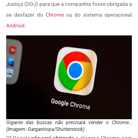
Justiça (DOJ) para que a companhia fosse obrigada a
se desfazer do
Chrome
ou do sistema operacional
Android
.
Gigante das buscas não precisará vender o Chrome…
(Imagem: Gargantiopa/Shutterstock)