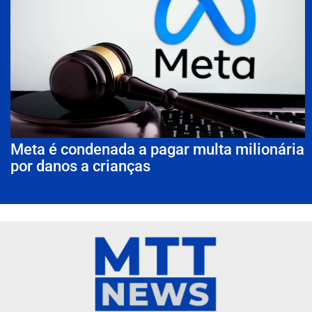
Meta é condenada a pagar multa milionária
por danos a crianças