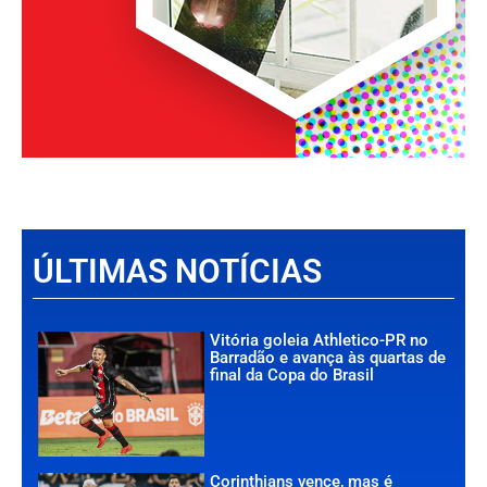
ÚLTIMAS NOTÍCIAS
Vitória goleia Athletico-PR no
Barradão e avança às quartas de
final da Copa do Brasil
Corinthians vence, mas é