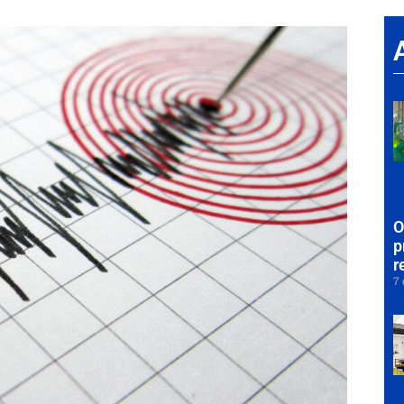
O
p
r
7 