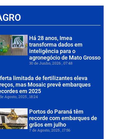
AGRO
Há 28 anos, Imea
transforma dados em
inteligência para o
agronegócio de Mato Grosso
30 de Junho, 2026
07:48
ferta limitada de fertilizantes eleva
reços, mas Mosaic prevê embarques
ecordes em 2025
de Agosto, 2025
18:24
Portos do Paraná têm
recorde com embarques de
grãos em julho
7 de Agosto, 2025
17:56