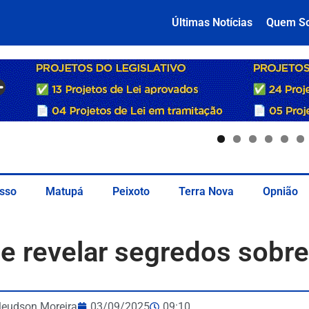
Últimas Notícias
Quem S
sso
Matupá
Peixoto
Terra Nova
Opnião
e revelar segredos sobr
leudson Moreira
03/09/2025
09:10