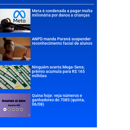
Meta é condenada a pagar multa
milionária por danos a crianças
ANPD manda Paraná suspender
reconhecimento facial de alunos
Ninguém acerta Mega-Sena;
prêmio acumula para R$ 165
milhões
Quina hoje: veja números e
ganhadores do 7085 (quinta,
06/08)