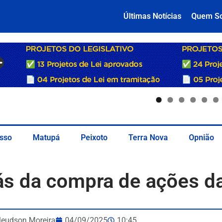
Últimas Notícias
Quem S
sso
Matupá
Peixoto
Terra Nova
Opnião
rás da compra de ações da
leudson Moreira
04/09/2025
10:45