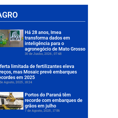
AGRO
Há 28 anos, Imea
transforma dados em
inteligência para o
agronegócio de Mato Grosso
30 de Junho, 2026
07:48
ferta limitada de fertilizantes eleva
reços, mas Mosaic prevê embarques
ecordes em 2025
de Agosto, 2025
18:24
Portos do Paraná têm
recorde com embarques de
grãos em julho
7 de Agosto, 2025
17:56