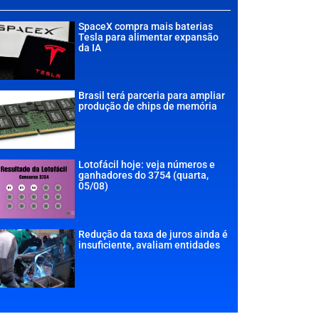
SpaceX compra mais baterias
Tesla para alimentar expansão
da IA
Brasil terá parceria para ampliar
produção de chips de memória
Lotofácil hoje: veja números e
ganhadores do 3754 (quarta,
05/08)
Redução da taxa de juros ainda é
insuficiente, avaliam entidades