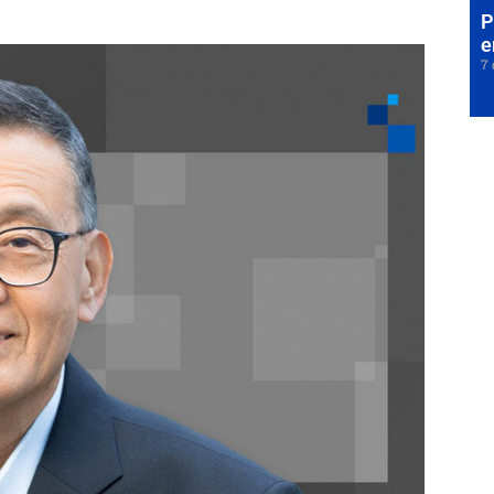
P
e
7 