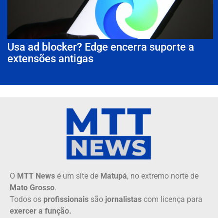
Usa ad blocker? Edge encerra suporte a
extensões antigas
O
MTT News
é um site de
Matupá
, no extremo norte de
Mato Grosso
.
Todos os
profissionais
são
jornalistas
com licença para
exercer a função.