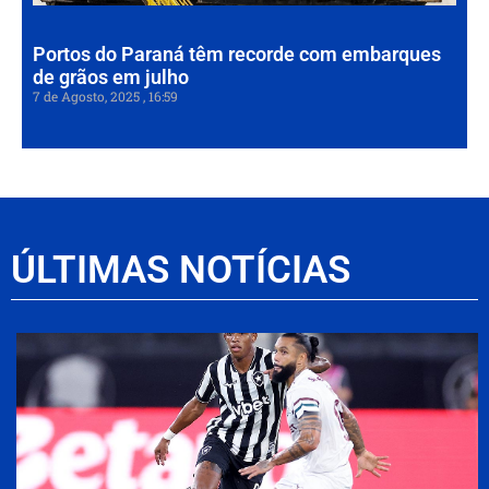
202
Portos do Paraná têm recorde com embarques
de grãos em julho
7 de Agosto, 2025
16:59
ÚLTIMAS NOTÍCIAS