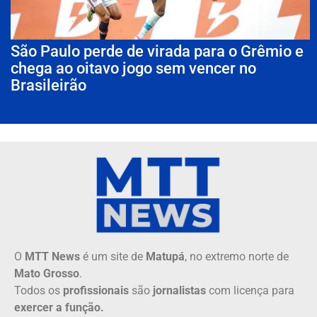
São Paulo perde de virada para o Grêmio e
chega ao oitavo jogo sem vencer no
Brasileirão
O
MTT News
é um site de
Matupá
, no extremo norte de
Mato Grosso
.
Todos os
profissionais
são
jornalistas
com licença para
exercer a função.