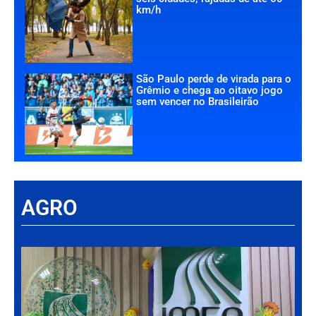
km/h
São Paulo perde de virada para o
Grêmio e chega ao oitavo jogo
sem vencer no Brasileirão
AGRO
Há
Im
tr
da
int