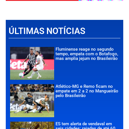
ÚLTIMAS NOTÍCIAS
Fluminense reage no segundo
tempo, empata com o Botafogo,
mas amplia jejum no Brasileirão
Atlético-MG e Remo ficam no
empate em 2 a 2 no Mangueirão
pelo Brasileirão
ES tem alerta de vendaval em
seis cidades; rajadas de até 60