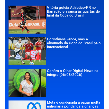
Vitória goleia Athletico-PR no
Barradão e avança às quartas de
final da Copa do Brasil
Corinthians vence, mas é
eliminado da Copa do Brasil pelo
Internacional
Confira o Olhar Digital News na
íntegra (06/08/2026)
Meta é condenada a pagar multa
milionária por danos a crianças