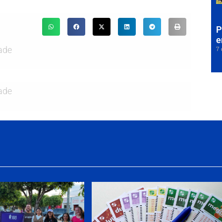
P
e
ade
7 
ade