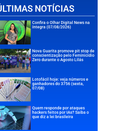
ÚLTIMAS NOTÍCIAS
Confira o Olhar Digital News na
íntegra (07/08/2026)
Nova Guarita promove pit stop de
conscientização pelo Feminicídio
Zero durante o Agosto Lilás
Lotofácil hoje: veja números e
ganhadores do 3756 (sexta,
07/08)
Quem responde por ataques
hackers feitos por IAs? Saiba o
que diz a lei brasileira