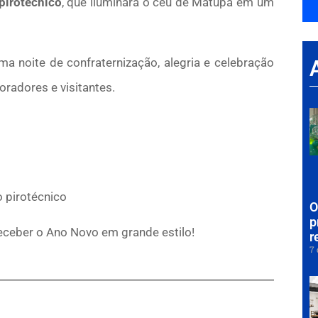
pirotécnico
, que iluminará o céu de Matupá em um
a noite de confraternização, alegria e celebração
radores e visitantes.
 pirotécnico
O
p
eceber o Ano Novo em grande estilo!
r
7 