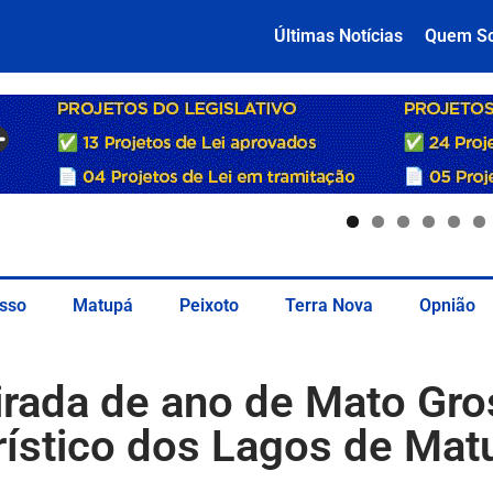
Últimas Notícias
Quem S
sso
Matupá
Peixoto
Terra Nova
Opnião
virada de ano de Mato Gr
rístico dos Lagos de Mat