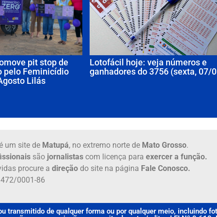
omove pit stop de
Lotofácil hoje: veja números e
 pelo Feminicídio
ganhadores do 3756 (sexta, 07/0
Agosto Lilás
é um site de
Matupá
, no extremo norte de
Mato Grosso
.
issionais
são
jornalistas
com licença para
exercer a função.
idas procure a
direção
do site na página
Fale Conosco.
6.472/0001-86
u transmitido de qualquer forma ou por qualquer meio, incluindo f