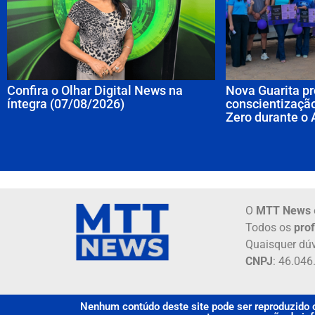
Confira o Olhar Digital News na
Nova Guarita pr
íntegra (07/08/2026)
conscientização
Zero durante o 
O
MTT News
Todos os
prof
Quaisquer dúv
CNPJ
: 46.04
Nenhum contúdo deste site pode ser reproduzido o