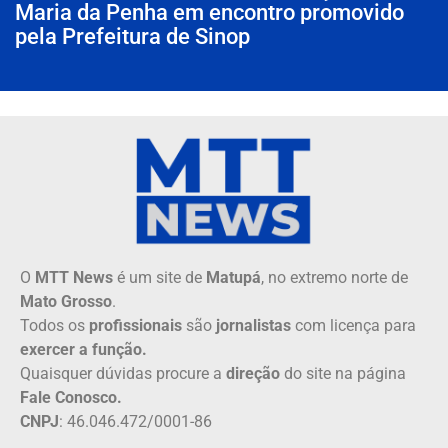
Maria da Penha em encontro promovido
pela Prefeitura de Sinop
O
MTT News
é um site de
Matupá
, no extremo norte de
Mato Grosso
.
Todos os
profissionais
são
jornalistas
com licença para
exercer a função.
Quaisquer dúvidas procure a
direção
do site na página
Fale Conosco.
CNPJ
: 46.046.472/0001-86