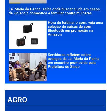
Lei Maria da Penha: saiba onde buscar ajuda em casos
de violência doméstica e familiar contra mulheres
Hora de turbinar o som: veja uma
seleção de caixas de som
Bluetooth em promoção na
Amazon
Servidoras refletem sobre
avanços da Lei Maria da Penha
em encontro promovido pela
Prefeitura de Sinop
AGRO