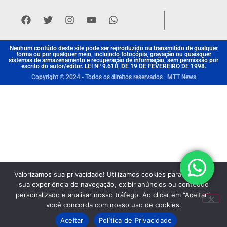
Nenhum contúdo deste site pode ser reproduzido ou transmitido de qualquer
forma ou por qualquer meio, incluindo fotocópia, gravação ou quaisquer
sistemas de armazenamento e recuperação de informação, sem permissão por
escrito do autor/editor. LEI Nº 9.610, DE 19 DE FEVEREIRO DE 1998.
Copyright © 2024 - Todos os direitos reservados | MTT News
Valorizamos sua privacidade! Utilizamos cookies para aprimorar
sua experiência de navegação, exibir anúncios ou conteúdo
personalizado e analisar nosso tráfego. Ao clicar em “Aceitar”,
você concorda com nosso uso de cookies.
Aceitar
Política de Privacidade