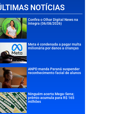
ÚLTIMAS NOTÍCIAS
Confira o Olhar Digital News na
íntegra (06/08/2026)
Meta é condenada a pagar multa
milionária por danos a crianças
ANPD manda Paraná suspender
reconhecimento facial de alunos
Ninguém acerta Mega-Sena;
prêmio acumula para R$ 165
milhões