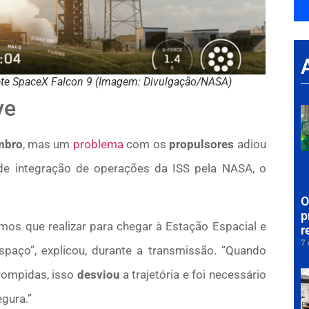
te SpaceX Falcon 9 (Imagem: Divulgação/NASA)
ve
mbro
, mas um
problema
com os
propulsores
adiou
 de integração de operações da ISS pela NASA, o
O
p
mos que realizar para chegar à Estação Espacial e
r
7 
paço”, explicou, durante a transmissão. “Quando
rompidas, isso
desviou
a trajetória e foi necessário
gura.”