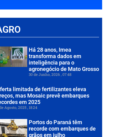
AGRO
Há 28 anos, Imea
transforma dados em
inteligência para o
agronegócio de Mato Grosso
30 de Junho, 2026
07:48
ferta limitada de fertilizantes eleva
reços, mas Mosaic prevê embarques
ecordes em 2025
de Agosto, 2025
18:24
Portos do Paraná têm
recorde com embarques de
grãos em julho