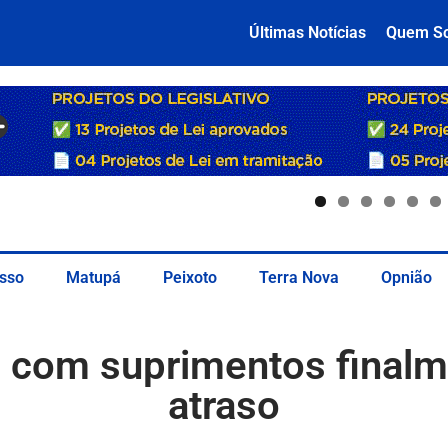
Últimas Notícias
Quem S
sso
Matupá
Peixoto
Terra Nova
Opnião
 com suprimentos final
atraso