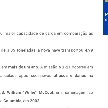
P
L
e
7 
sui maior capacidade de carga em comparação às
a de
3,85
toneladas
, a nova nave transportou
4,99
us em
mais de um ano
. A missão
NG-21
ocorreu em
 cancelada após sucessivos
atrasos e danos
na
.S. William “Willie” McCool
, em homenagem ao
ve
Columbia
, em
2003
;