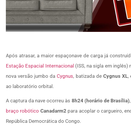
Após atrasar, a maior espaçonave de carga já construí
Estação Espacial Internacional
(ISS, na sigla em inglês) 
nova versão jumbo da
Cygnus
, batizada de
Cygnus XL
,
ao laboratório orbital.
A captura da nave ocorreu às
8h24 (horário de Brasília)
braço robótico
Canadarm2
para acoplar o cargueiro, en
República Democrática do Congo.