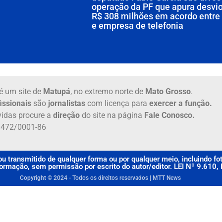
operação da PF que apura desvio
R$ 308 milhões em acordo entr
e empresa de telefonia
é um site de
Matupá
, no extremo norte de
Mato Grosso
.
issionais
são
jornalistas
com licença para
exercer a função.
idas procure a
direção
do site na página
Fale Conosco.
6.472/0001-86
u transmitido de qualquer forma ou por qualquer meio, incluindo f
rmação, sem permissão por escrito do autor/editor. LEI Nº 9.610
Copyright © 2024 - Todos os direitos reservados | MTT News