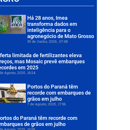
Há 28 anos, Imea
transforma dados em
inteligência para o
agronegócio de Mato Grosso
30 de Junho, 2026
07:48
ferta limitada de fertilizantes eleva
reços, mas Mosaic prevê embarques
ecordes em 2025
de Agosto, 2025
18:24
Portos do Paraná têm
recorde com embarques de
grãos em julho
7 de Agosto, 2025
17:56
ortos do Paraná têm recorde com
mbarques de grãos em julho
de Agosto, 2025
16:59