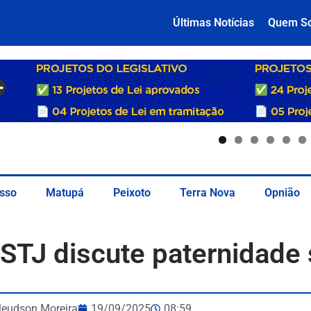
Últimas Notícias
Quem S
sso
Matupá
Peixoto
Terra Nova
Opnião
STJ discute paternidade 
leudson Moreira
19/09/2025
08:59