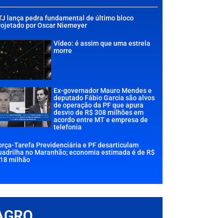
TJ lança pedra fundamental de último bloco
rojetado por Oscar Niemeyer
Vídeo: é assim que uma estrela
morre
Ex-governador Mauro Mendes e
deputado Fábio Garcia são alvos
de operação da PF que apura
desvio de R$ 308 milhões em
acordo entre MT e empresa de
telefonia
orça-Tarefa Previdenciária e PF desarticulam
uadrilha no Maranhão; economia estimada é de R$
,18 milhão
AGRO