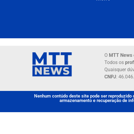
O
MTT News
Todos os
prof
Quaisquer dúv
CNPJ
: 46.04
Nenhum contúdo deste site pode ser reproduzido o
armazenamento e recuperação de info