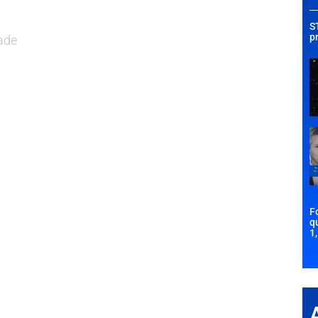
S
p
ade
F
q
1