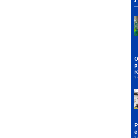
O
p
r
7 
P
e
7 