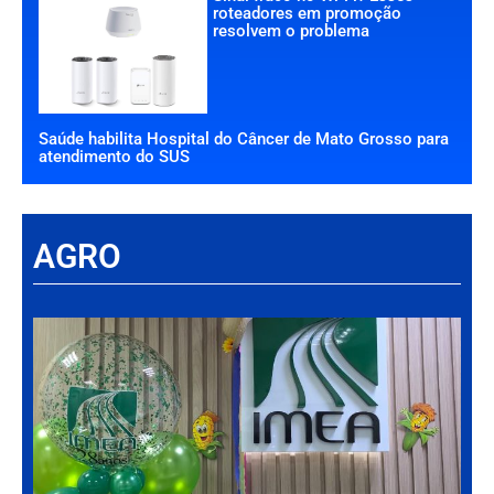
roteadores em promoção
resolvem o problema
Saúde habilita Hospital do Câncer de Mato Grosso para
atendimento do SUS
AGRO
Há
Im
tr
da
int
par
ag
de