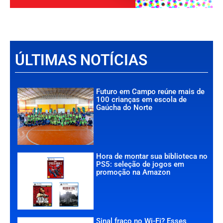
ÚLTIMAS NOTÍCIAS
Futuro em Campo reúne mais de
100 crianças em escola de
Gaúcha do Norte
Hora de montar sua biblioteca no
PS5: seleção de jogos em
promoção na Amazon
Sinal fraco no Wi-Fi? Esses