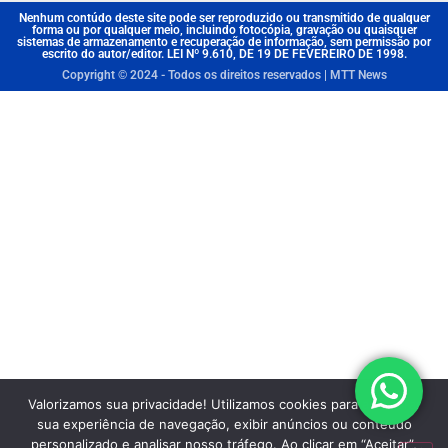
Nenhum contúdo deste site pode ser reproduzido ou transmitido de qualquer
forma ou por qualquer meio, incluindo fotocópia, gravação ou quaisquer
sistemas de armazenamento e recuperação de informação, sem permissão por
escrito do autor/editor. LEI Nº 9.610, DE 19 DE FEVEREIRO DE 1998.
Copyright © 2024 - Todos os direitos reservados | MTT News
Valorizamos sua privacidade! Utilizamos cookies para aprimorar
sua experiência de navegação, exibir anúncios ou conteúdo
personalizado e analisar nosso tráfego. Ao clicar em “Aceitar”,