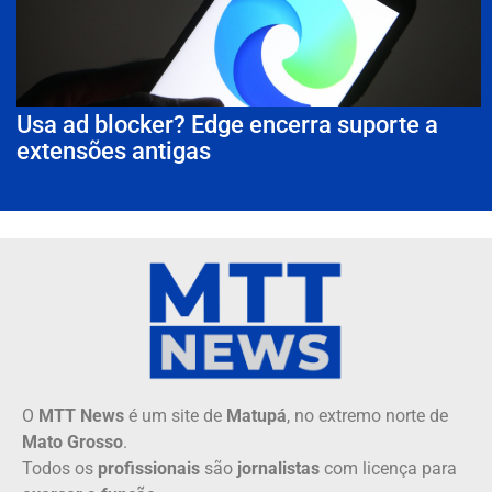
Usa ad blocker? Edge encerra suporte a
extensões antigas
O
MTT News
é um site de
Matupá
, no extremo norte de
Mato Grosso
.
Todos os
profissionais
são
jornalistas
com licença para