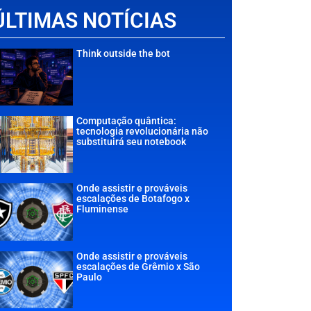
ÚLTIMAS NOTÍCIAS
Think outside the bot
Computação quântica:
tecnologia revolucionária não
substituirá seu notebook
Onde assistir e prováveis
escalações de Botafogo x
Fluminense
Onde assistir e prováveis
escalações de Grêmio x São
Paulo