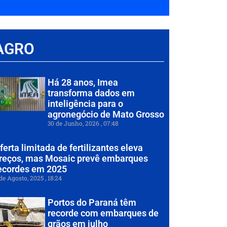
AGRO
Há 28 anos, Imea
transforma dados em
inteligência para o
agronegócio de Mato Grosso
30 de Junho, 2026
07:48
ferta limitada de fertilizantes eleva
reços, mas Mosaic prevê embarques
ecordes em 2025
de Agosto, 2025
18:24
Portos do Paraná têm
recorde com embarques de
grãos em julho