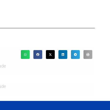
ade
ade