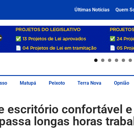
Últimas Notícias
Quem S
sso
Matupá
Peixoto
Terra Nova
Opnião
e escritório confortável
passa longas horas traba