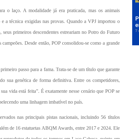
ra o laço. A modalidade já era praticada, mas os animais
P
o e a técnica exigidas nas provas. Quando a VPJ importou o
e
7 
 seus primeiros descendentes estreariam no Potro do Futuro
os campeões. Desde então, POP consolidou-se como a grande
imeiro passo para a fama. Trata-se de um título que garante
ando sua genética de forma definitiva. Entre os competidores,
sua vida está feita”. É exatamente nesse cenário que POP se
belecendo uma linhagem imbatível no país.
vados nas principais pistas nacionais, incluindo 56 títulos
além de 16 estatuetas ABQM Awards, entre 2017 e 2024. Ele
or reprodutor de todos os tempos em Laço Cabeça, quinto em