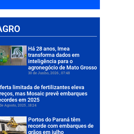
AGRO
Há 28 anos, Imea
transforma dados em
inteligência para o
agronegócio de Mato Grosso
30 de Junho, 2026
07:48
ferta limitada de fertilizantes eleva
reços, mas Mosaic prevê embarques
ecordes em 2025
de Agosto, 2025
18:24
Portos do Paraná têm
recorde com embarques de
grãos em julho