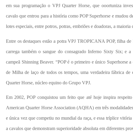
em sua programação o VPJ Quarter Horse, que ooortuniza i
cavalo que entrou para a história como POP Superhorse e mudou def
lotes especiais, entre potros, potras, embriões e doadoras, a maioria
Entre os destaques estão a potra VPJ TROPICANA POP, filha d
carrega também o sangue do consagrado Inferno Sixty Six; e
campeã Shinning Beaver. “POP é o primeiro e único Superhorse a 
de Milha de laço de todos os tempos, uma verdadeira fábrica de c
Quarter Horse, núcleo equino do Grupo VPJ.
Em 2002, POP conquistou um feito que até hoje inspira respeit
American Quarter Horse Association (AQHA) em três modalidades d
e única vez que competiu no mundial da raça, e essa tríplice vitór
a cavalos que demonstram superioridade absoluta em diferentes pro