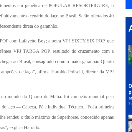
nvestimentos em genética de POPULAR RESORTFIGURE, o
initivamente o cenário do laço no Brasil. Serão ofertados 40
 descendente direta do garanhão.
e POP com Lafayette Boy; a potra VPJ SIXTY SIX POP, que
 a fêmea VPJ TARGA POP, resultado do cruzamento com a
chegar ao Brasil, consagrado como o maior garanhão Quarto
ampeões de laço”, afirma Haroldo Poliselli, diretor da VPJ
O
p
o no mundo do Quarto de Milha: foi campeão mundial pela
r
7 
e laço — Cabeça, Pé e Individual Técnico. “Foi a primeira
ia lhe rendeu o título máximo de Superhorse, concedido apenas
vas”, explica Haroldo.