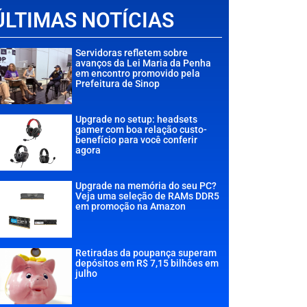
ÚLTIMAS NOTÍCIAS
Servidoras refletem sobre
avanços da Lei Maria da Penha
em encontro promovido pela
Prefeitura de Sinop
Upgrade no setup: headsets
gamer com boa relação custo-
benefício para você conferir
agora
Upgrade na memória do seu PC?
Veja uma seleção de RAMs DDR5
em promoção na Amazon
Retiradas da poupança superam
depósitos em R$ 7,15 bilhões em
julho