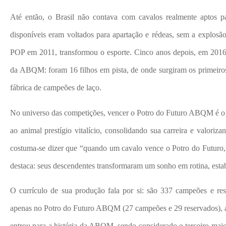
Até então, o Brasil não contava com cavalos realmente aptos pa
disponíveis eram voltados para apartação e rédeas, sem a explosã
POP em 2011, transformou o esporte. Cinco anos depois, em 2016,
da ABQM: foram 16 filhos em pista, de onde surgiram os primeir
fábrica de campeões de laço.
No universo das competições, vencer o Potro do Futuro ABQM é o pr
ao animal prestígio vitalício, consolidando sua carreira e valoriz
costuma-se dizer que “quando um cavalo vence o Potro do Futuro, 
destaca: seus descendentes transformaram um sonho em rotina, esta
O currículo de sua produção fala por si: são 337 campeões e reser
apenas no Potro do Futuro ABQM (27 campeões e 29 reservados), 
entrou para a história da ABQM, sendo considerado o terceiro mai