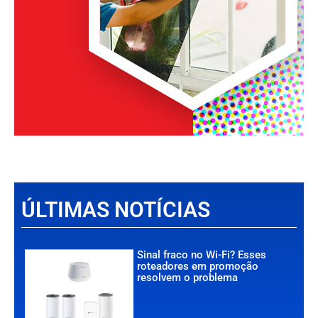
ÚLTIMAS NOTÍCIAS
Sinal fraco no Wi-Fi? Esses
roteadores em promoção
resolvem o problema