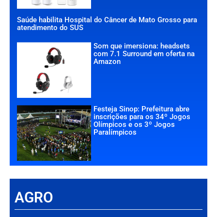
Saúde habilita Hospital do Câncer de Mato Grosso para
atendimento do SUS
Som que imersiona: headsets
com 7.1 Surround em oferta na
Amazon
Festeja Sinop: Prefeitura abre
inscrições para os 34º Jogos
Olímpicos e os 3º Jogos
Paralímpicos
AGRO