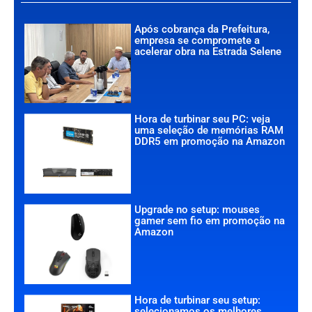
Após cobrança da Prefeitura,
empresa se compromete a
acelerar obra na Estrada Selene
Hora de turbinar seu PC: veja
uma seleção de memórias RAM
DDR5 em promoção na Amazon
Upgrade no setup: mouses
gamer sem fio em promoção na
Amazon
Hora de turbinar seu setup:
selecionamos os melhores