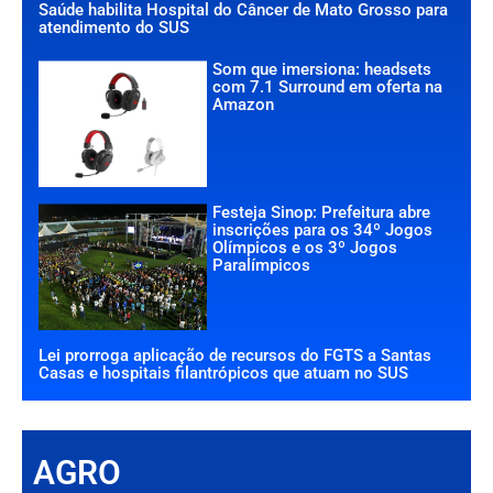
Saúde habilita Hospital do Câncer de Mato Grosso para
atendimento do SUS
Som que imersiona: headsets
com 7.1 Surround em oferta na
Amazon
Festeja Sinop: Prefeitura abre
inscrições para os 34º Jogos
Olímpicos e os 3º Jogos
Paralímpicos
Lei prorroga aplicação de recursos do FGTS a Santas
Casas e hospitais filantrópicos que atuam no SUS
AGRO