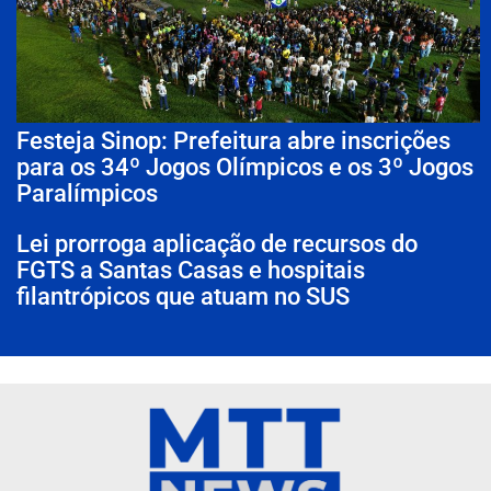
Festeja Sinop: Prefeitura abre inscrições
para os 34º Jogos Olímpicos e os 3º Jogos
Paralímpicos
Lei prorroga aplicação de recursos do
FGTS a Santas Casas e hospitais
filantrópicos que atuam no SUS