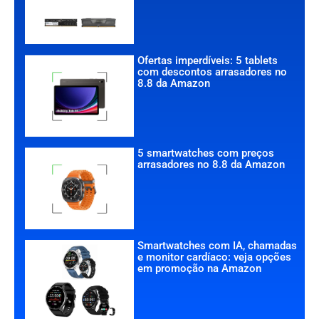
Ofertas imperdíveis: 5 tablets
com descontos arrasadores no
8.8 da Amazon
5 smartwatches com preços
arrasadores no 8.8 da Amazon
Smartwatches com IA, chamadas
e monitor cardíaco: veja opções
em promoção na Amazon