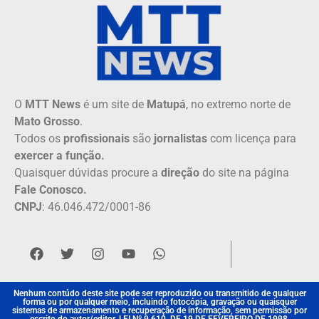
O
MTT News
é um site de
Matupá
, no extremo norte de
Mato Grosso
.
Todos os
profissionais
são
jornalistas
com licença para
exercer a função.
Quaisquer dúvidas procure a
direção
do site na página
Fale Conosco.
CNPJ
: 46.046.472/0001-86
Nenhum contúdo deste site pode ser reproduzido ou transmitido de qualquer
forma ou por qualquer meio, incluindo fotocópia, gravação ou quaisquer
sistemas de armazenamento e recuperação de informação, sem permissão por
escrito do autor/editor. LEI Nº 9.610, DE 19 DE FEVEREIRO DE 1998.