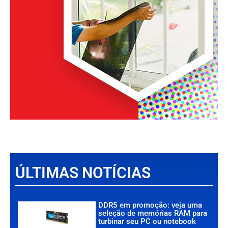
ÚLTIMAS NOTÍCIAS
DDR5 em promoção: veja uma
seleção de memórias RAM para
turbinar seu PC ou notebook