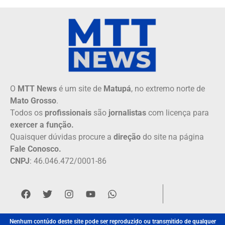
O
MTT News
é um site de
Matupá
, no extremo norte de
Mato Grosso
.
Todos os
profissionais
são
jornalistas
com licença para
exercer a função.
Quaisquer dúvidas procure a
direção
do site na página
Fale Conosco.
CNPJ
: 46.046.472/0001-86
Nenhum contúdo deste site pode ser reproduzido ou transmitido de qualquer