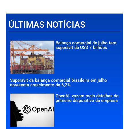
ÚLTIMAS NOTÍCIAS
Balança comercial de julho tem
superávit de US$ 7 bilhões
Superávit da balança comercial brasileira em julho
apresenta crescimento de 6,2%
OpenAI: vazam mais detalhes do
primeiro dispositivo da empresa