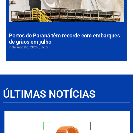
de
em
7 de
202
Portos do Paraná têm recorde com embarques
de grãos em julho
7 de Agosto, 2025
16:59
ÚLTIMAS NOTÍCIAS