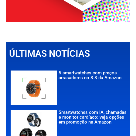
ÚLTIMAS NOTÍCIAS
5 smartwatches com preços
arrasadores no 8.8 da Amazon
Smartwatches com IA, chamadas
e monitor cardíaco: veja opções
em promoção na Amazon