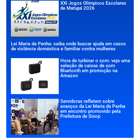
XXI Jogos Olímpicos Escolares
de Matupá 2026
Lei Maria da Penha: saiba onde buscar ajuda em casos
de violência doméstica e familiar contra mulheres
Hora de turbinar o som: veja uma
seleção de caixas de som
Bluetooth em promoção na
Amazon
Servidoras refletem sobre
avanços da Lei Maria da Penha
em encontro promovido pela
Prefeitura de Sinop