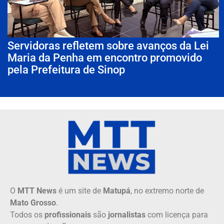
Servidoras refletem sobre avanços da Lei
Maria da Penha em encontro promovido
pela Prefeitura de Sinop
O
MTT News
é um site de
Matupá
, no extremo norte de
Mato Grosso
.
Todos os
profissionais
são
jornalistas
com licença para