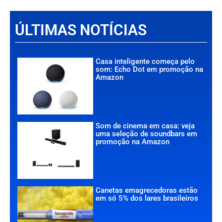
ÚLTIMAS NOTÍCIAS
Casa inteligente começa pelo
som: Echo Dot em promoção na
Amazon
Som de cinema em casa: veja
uma seleção de soundbars em
promoção na Amazon
Canetas emagrecedoras estão
em só 5% dos lares brasileiros