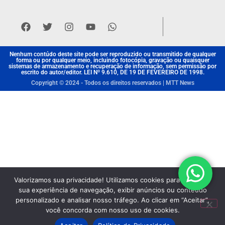
Nenhum contúdo deste site pode ser reproduzido ou transmitido de qualquer
forma ou por qualquer meio, incluindo fotocópia, gravação ou quaisquer
sistemas de armazenamento e recuperação de informação, sem permissão por
escrito do autor/editor. LEI Nº 9.610, DE 19 DE FEVEREIRO DE 1998.
Copyright © 2024 - Todos os direitos reservados | MTT News
Valorizamos sua privacidade! Utilizamos cookies para aprimorar
sua experiência de navegação, exibir anúncios ou conteúdo
personalizado e analisar nosso tráfego. Ao clicar em “Aceitar”,
você concorda com nosso uso de cookies.