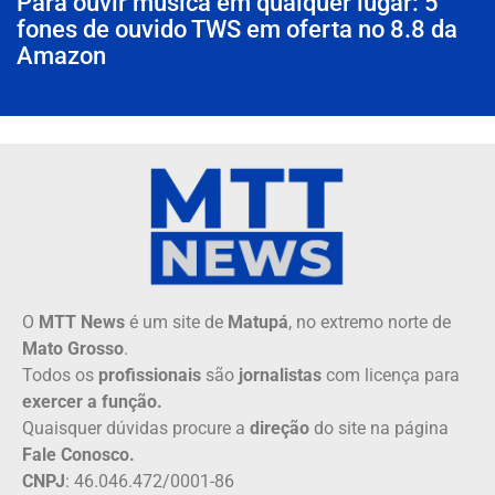
Para ouvir música em qualquer lugar: 5
fones de ouvido TWS em oferta no 8.8 da
Amazon
O
MTT News
é um site de
Matupá
, no extremo norte de
Mato Grosso
.
Todos os
profissionais
são
jornalistas
com licença para
exercer a função.
Quaisquer dúvidas procure a
direção
do site na página
Fale Conosco.
CNPJ
: 46.046.472/0001-86