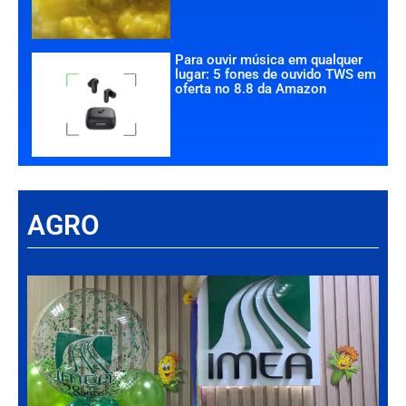
Para ouvir música em qualquer
lugar: 5 fones de ouvido TWS em
oferta no 8.8 da Amazon
AGRO
Há
Im
tr
da
int
par
ag