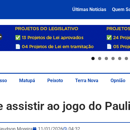
Últimas Notícias
Quem S
sso
Matupá
Peixoto
Terra Nova
Opnião
 assistir ao jogo do Paul
leudson Moreira
11/01/2026
04:32