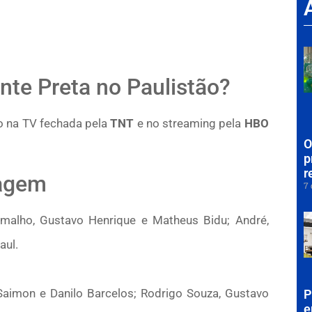
onte Preta no Paulistão?
ão na TV fechada pela
TNT
e no streaming pela
HBO
O
p
r
ragem
7 
alho, Gustavo Henrique e Matheus Bidu; André,
aul.
Saimon e Danilo Barcelos; Rodrigo Souza, Gustavo
P
e