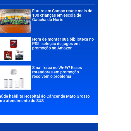
Futuro em Campo reúne mais de
100 crianças em escola de
Gaúcha do Norte
Hora de montar sua biblioteca no
PS5: seleção de jogos em
promoção na Amazon
Sinal fraco no Wi-Fi? Esses
roteadores em promoção
resolvem o problema
aúde habilita Hospital do Câncer de Mato Grosso
ara atendimento do SUS