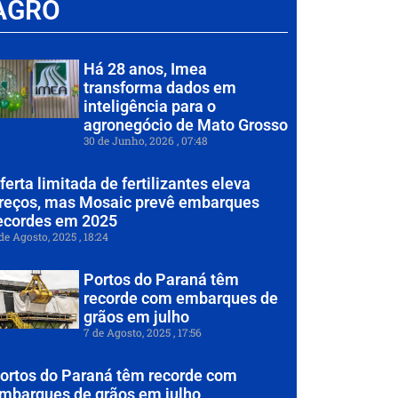
AGRO
Há 28 anos, Imea
transforma dados em
inteligência para o
agronegócio de Mato Grosso
30 de Junho, 2026
07:48
ferta limitada de fertilizantes eleva
reços, mas Mosaic prevê embarques
ecordes em 2025
de Agosto, 2025
18:24
Portos do Paraná têm
recorde com embarques de
grãos em julho
7 de Agosto, 2025
17:56
ortos do Paraná têm recorde com
mbarques de grãos em julho