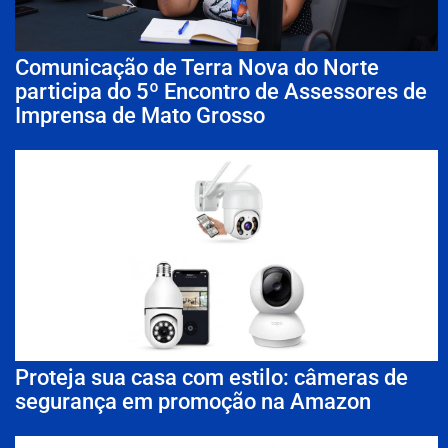
Comunicação de Terra Nova do Norte
participa do 5º Encontro de Assessores de
Imprensa de Mato Grosso
Proteja sua casa com estilo: câmeras de
segurança em promoção na Amazon