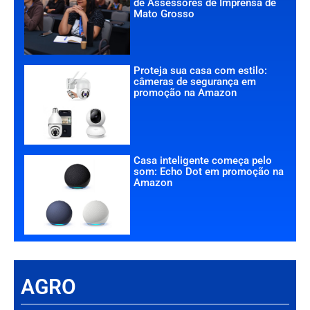
de Assessores de Imprensa de
Mato Grosso
Proteja sua casa com estilo:
câmeras de segurança em
promoção na Amazon
Casa inteligente começa pelo
som: Echo Dot em promoção na
Amazon
AGRO