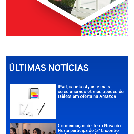
ÚLTIMAS NOTÍCIAS
iPad, caneta stylus e mais:
selecionamos ótimas opções de
tablets em oferta na Amazon
Comunicação de Terra Nova do
Norte participa do 5º Encontro