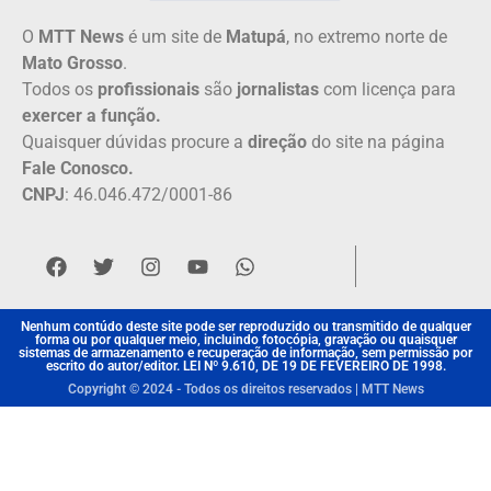
O
MTT News
é um site de
Matupá
, no extremo norte de
Mato Grosso
.
Todos os
profissionais
são
jornalistas
com licença para
exercer a função.
Quaisquer dúvidas procure a
direção
do site na página
Fale Conosco.
CNPJ
: 46.046.472/0001-86
Nenhum contúdo deste site pode ser reproduzido ou transmitido de qualquer
forma ou por qualquer meio, incluindo fotocópia, gravação ou quaisquer
sistemas de armazenamento e recuperação de informação, sem permissão por
escrito do autor/editor. LEI Nº 9.610, DE 19 DE FEVEREIRO DE 1998.
Copyright © 2024 - Todos os direitos reservados | MTT News