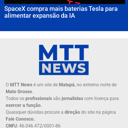
SpaceX compra mais baterias Tesla para
alimentar expansão da IA
O
MTT News
é um site de
Matupá
, no extremo norte de
Mato Grosso
.
Todos os
profissionais
são
jornalistas
com licença para
exercer a função.
Quaisquer dúvidas procure a
direção
do site na página
Fale Conosco.
CNPJ
: 46.046.472/0001-86