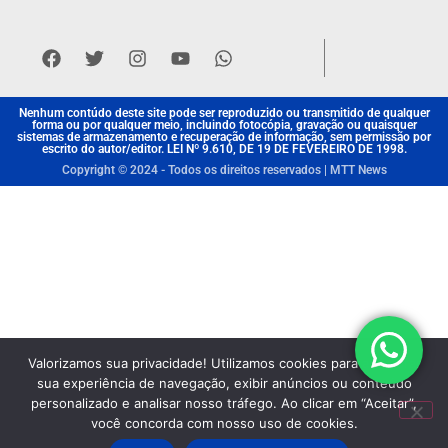
Nenhum contúdo deste site pode ser reproduzido ou transmitido de qualquer
forma ou por qualquer meio, incluindo fotocópia, gravação ou quaisquer
sistemas de armazenamento e recuperação de informação, sem permissão por
escrito do autor/editor. LEI Nº 9.610, DE 19 DE FEVEREIRO DE 1998.
Copyright © 2024 - Todos os direitos reservados | MTT News
Valorizamos sua privacidade! Utilizamos cookies para aprimorar
sua experiência de navegação, exibir anúncios ou conteúdo
personalizado e analisar nosso tráfego. Ao clicar em “Aceitar”,
você concorda com nosso uso de cookies.