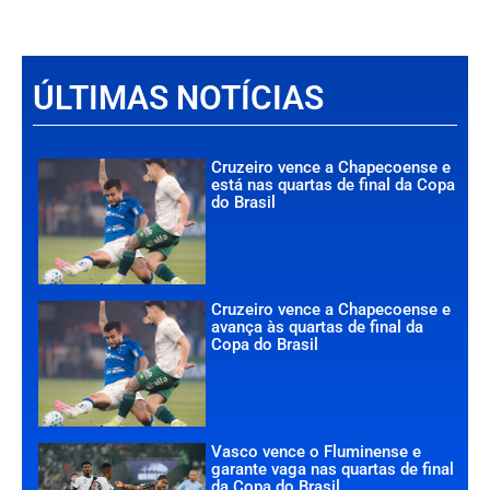
ÚLTIMAS NOTÍCIAS
Cruzeiro vence a Chapecoense e
está nas quartas de final da Copa
do Brasil
Cruzeiro vence a Chapecoense e
avança às quartas de final da
Copa do Brasil
Vasco vence o Fluminense e
garante vaga nas quartas de final
da Copa do Brasil