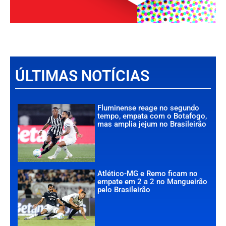
ÚLTIMAS NOTÍCIAS
Fluminense reage no segundo
tempo, empata com o Botafogo,
mas amplia jejum no Brasileirão
Atlético-MG e Remo ficam no
empate em 2 a 2 no Mangueirão
pelo Brasileirão