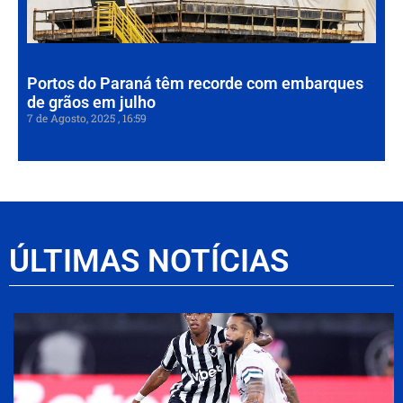
em
7 de
202
Portos do Paraná têm recorde com embarques
de grãos em julho
7 de Agosto, 2025
16:59
ÚLTIMAS NOTÍCIAS