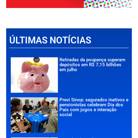
ÚLTIMAS NOTÍCIAS
Retiradas da poupança superam
depósitos em R$ 7,15 bilhões
em julho
Previ Sinop: segurados inativos e
pensionistas celebram Dia dos
Pais com jogos e interação
social