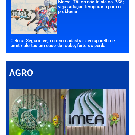
Marvel Tōkon não inicia no PS5;
veja solução temporária para o
problema
Celular Seguro: veja como cadastrar seu aparelho e
emitir alertas em caso de roubo, furto ou perda
AGRO
Há
Im
tr
da
int
par
ag