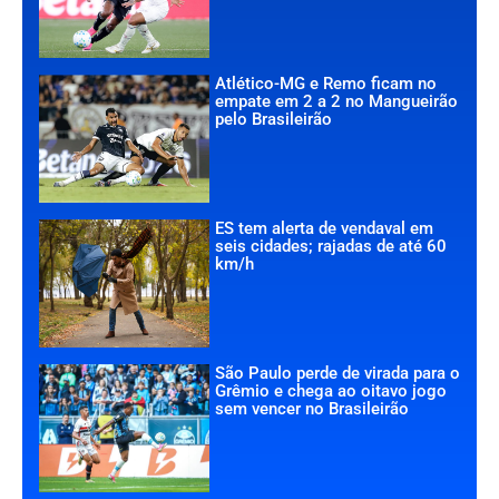
Atlético-MG e Remo ficam no
empate em 2 a 2 no Mangueirão
pelo Brasileirão
ES tem alerta de vendaval em
seis cidades; rajadas de até 60
km/h
São Paulo perde de virada para o
Grêmio e chega ao oitavo jogo
sem vencer no Brasileirão