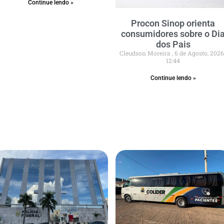
Continue lendo »
Procon Sinop orienta
consumidores sobre o Di
dos Pais
Cleudson Moreira
6 de Agosto, 202
12:44
Continue lendo »