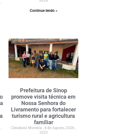
6
Continue lendo »
Prefeitura de Sinop
do
promove visita técnica em
 a
Nossa Senhora do
Livramento para fortalecer
ia
turismo rural e agricultura
familiar
6
Cleudson Moreira
4 de Agosto, 2026
13:23