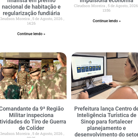
finalista em prêmio
impulsiona economia
Cleudson Moreira
5 de Agosto, 202
nacional de habitação e
13:56
regularização fundiária
Cleudson Moreira
5 de Agosto, 2026
Continue lendo »
14:26
Continue lendo »
Comandante da 9ª Região
Prefeitura lança Centro d
Militar inspeciona
Inteligência Turística de
tividades do Tiro de Guerra
Sinop para fortalecer
de Colíder
planejamento e
Cleudson Moreira
5 de Agosto, 2026
desenvolvimento do seto
09:36