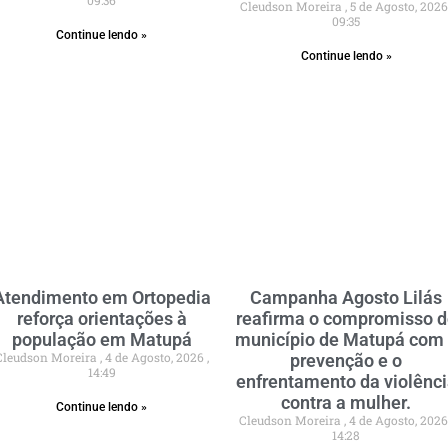
Cleudson Moreira
5 de Agosto, 202
09:35
Continue lendo »
Continue lendo »
Atendimento em Ortopedia
Campanha Agosto Lilás
reforça orientações à
reafirma o compromisso 
população em Matupá
município de Matupá com
Cleudson Moreira
4 de Agosto, 2026
prevenção e o
14:49
enfrentamento da violênc
contra a mulher.
Continue lendo »
Cleudson Moreira
4 de Agosto, 202
14:28