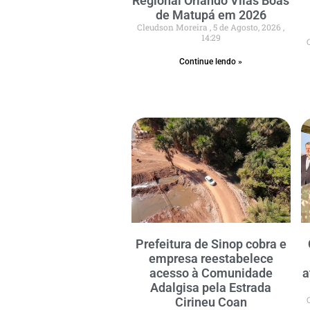
Regional Orlando Vilas Boas
de Matupá em 2026
Cleudson Moreira
5 de Agosto, 2026
14:29
Continue lendo »
Prefeitura de Sinop cobra e
empresa reestabelece
acesso à Comunidade
a
Adalgisa pela Estrada
Cirineu Coan