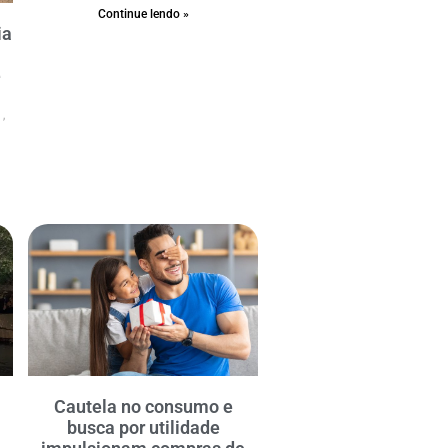
Continue lendo »
ia
e
6
e
Cautela no consumo e
busca por utilidade