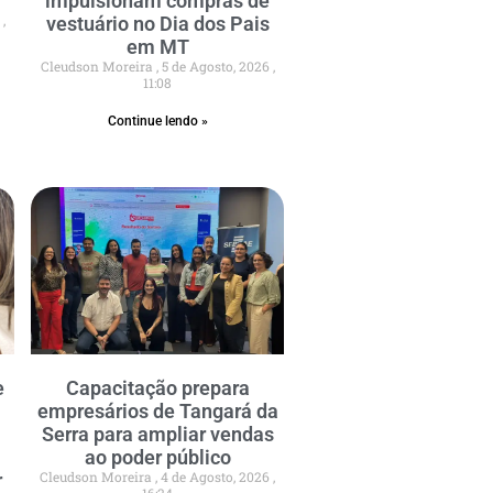
impulsionam compras de
6
vestuário no Dia dos Pais
em MT
Cleudson Moreira
5 de Agosto, 2026
11:08
Continue lendo »
e
Capacitação prepara
empresários de Tangará da
Serra para ampliar vendas
ao poder público
Cleudson Moreira
4 de Agosto, 2026
r
16:24