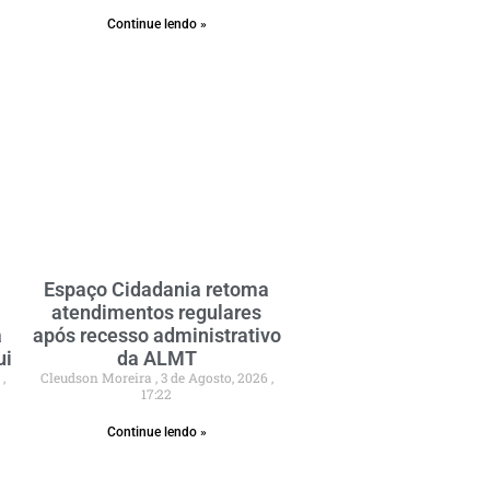
Continue lendo »
Espaço Cidadania retoma
atendimentos regulares
a
após recesso administrativo
ui
da ALMT
6
Cleudson Moreira
3 de Agosto, 2026
17:22
Continue lendo »