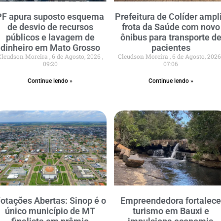
PF apura suposto esquema
Prefeitura de Colíder ampl
de desvio de recursos
frota da Saúde com novo
públicos e lavagem de
ônibus para transporte d
dinheiro em Mato Grosso
pacientes
Cleudson Moreira
6 de Agosto, 2026
Cleudson Moreira
6 de Agosto, 202
09:20
07:06
Continue lendo »
Continue lendo »
otações Abertas: Sinop é o
Empreendedora fortalec
único município de MT
turismo em Bauxi e