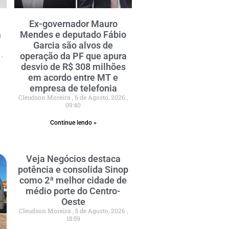
Ex-governador Mauro
a
Mendes e deputado Fábio
Garcia são alvos de
6
operação da PF que apura
desvio de R$ 308 milhões
em acordo entre MT e
empresa de telefonia
Cleudson Moreira
6 de Agosto, 2026
09:40
Continue lendo »
Veja Negócios destaca
potência e consolida Sinop
como 2ª melhor cidade de
médio porte do Centro-
Oeste
Cleudson Moreira
5 de Agosto, 2026
18:59