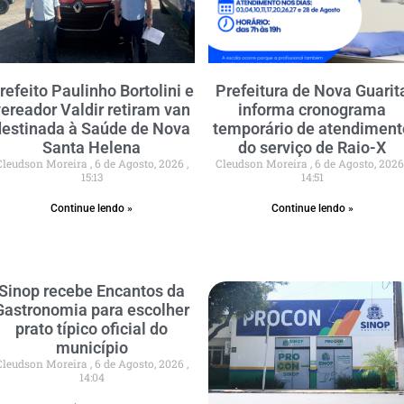
refeito Paulinho Bortolini e
Prefeitura de Nova Guarit
vereador Valdir retiram van
informa cronograma
destinada à Saúde de Nova
temporário de atendiment
Santa Helena
do serviço de Raio-X
Cleudson Moreira
6 de Agosto, 2026
Cleudson Moreira
6 de Agosto, 202
15:13
14:51
Continue lendo »
Continue lendo »
Sinop recebe Encantos da
Gastronomia para escolher
prato típico oficial do
município
Cleudson Moreira
6 de Agosto, 2026
14:04