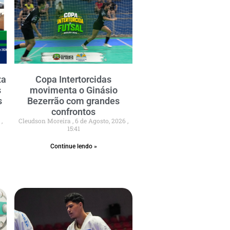
za
Copa Intertorcidas
s
movimenta o Ginásio
s
Bezerrão com grandes
confrontos
6
Cleudson Moreira
6 de Agosto, 2026
15:41
Continue lendo »