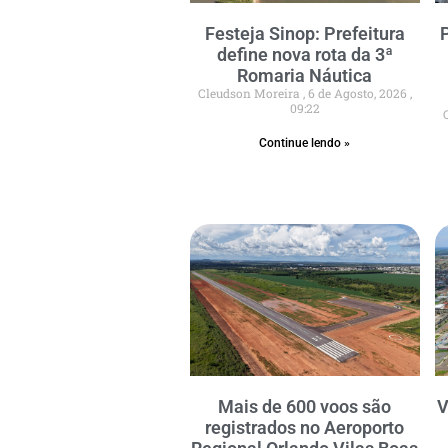
Festeja Sinop: Prefeitura
define nova rota da 3ª
Romaria Náutica
Cleudson Moreira
6 de Agosto, 2026
09:22
Continue lendo »
Mais de 600 voos são
V
registrados no Aeroporto