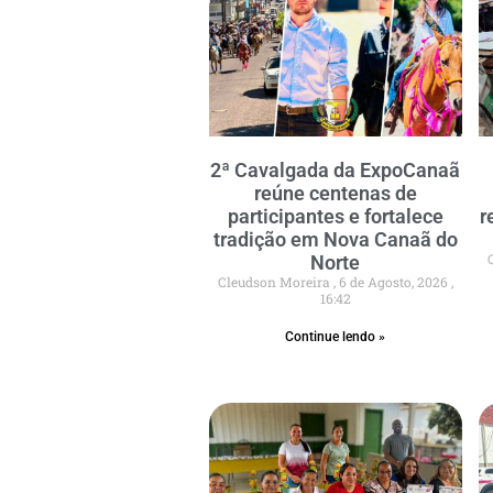
2ª Cavalgada da ExpoCanaã
reúne centenas de
participantes e fortalece
r
tradição em Nova Canaã do
Norte
Cleudson Moreira
6 de Agosto, 2026
16:42
Continue lendo »