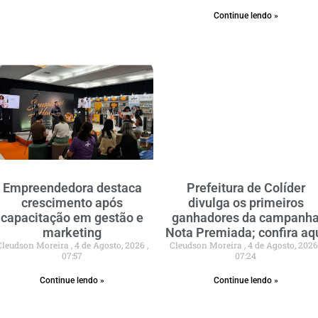
Continue lendo »
Empreendedora destaca
Prefeitura de Colíder
crescimento após
divulga os primeiros
capacitação em gestão e
ganhadores da campanh
marketing
Nota Premiada; confira aq
Cleudson Moreira
4 de Agosto, 2026
Cleudson Moreira
4 de Agosto, 202
07:57
07:24
Continue lendo »
Continue lendo »