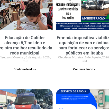
Educação de Colíder
Emenda impositiva viabili
alcança 6,7 no Ideb e
aquisição de van e ônibu
egistra melhor resultado da
para fortalecer os serviço
rede municipal
públicos em Itaúba
Cleudson Moreira
6 de Agosto, 2026
Cleudson Moreira
6 de Agosto, 202
16:06
15:51
Continue lendo »
Continue lendo »