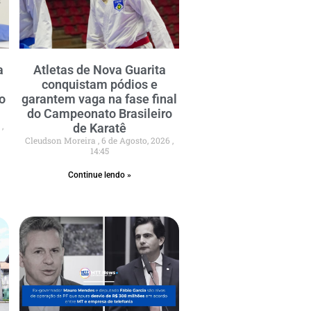
a
Atletas de Nova Guarita
conquistam pódios e
o
garantem vaga na fase final
do Campeonato Brasileiro
6
de Karatê
Cleudson Moreira
6 de Agosto, 2026
14:45
Continue lendo »