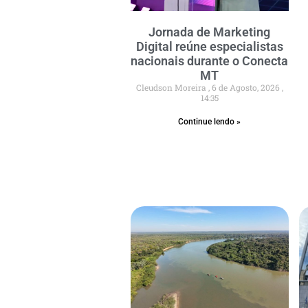
Jornada de Marketing
Digital reúne especialistas
nacionais durante o Conecta
MT
Cleudson Moreira
6 de Agosto, 2026
14:35
Continue lendo »