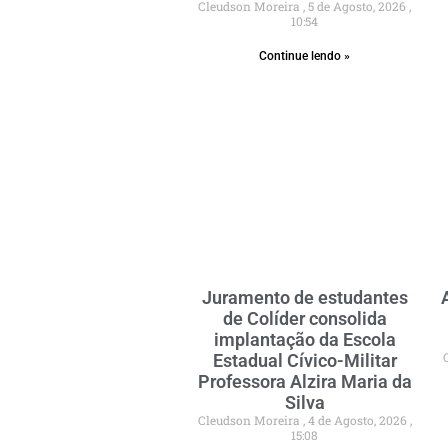
Cleudson Moreira
5 de Agosto, 2026
10:54
Continue lendo »
Juramento de estudantes
de Colíder consolida
implantação da Escola
Estadual Cívico-Militar
Professora Alzira Maria da
Silva
Cleudson Moreira
4 de Agosto, 2026
15:08