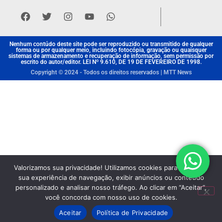
Nenhum contúdo deste site pode ser reproduzido ou transmitido de qualquer
forma ou por qualquer meio, incluindo fotocópia, gravação ou quaisquer
sistemas de armazenamento e recuperação de informação, sem permissão por
escrito do autor/editor. LEI Nº 9.610, DE 19 DE FEVEREIRO DE 1998.
Copyright © 2024 - Todos os direitos reservados | MTT News
Valorizamos sua privacidade! Utilizamos cookies para aprimorar
sua experiência de navegação, exibir anúncios ou conteúdo
personalizado e analisar nosso tráfego. Ao clicar em “Aceitar”,
você concorda com nosso uso de cookies.
Aceitar
Política de Privacidade