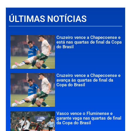
ÚLTIMAS NOTÍCIAS
Cruzeiro vence a Chapecoense e
está nas quartas de final da Copa
do Brasil
Cruzeiro vence a Chapecoense e
avança às quartas de final da
Copa do Brasil
Vasco vence o Fluminense e
garante vaga nas quartas de final
da Copa do Brasil