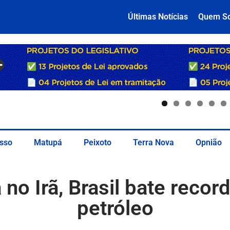
Últimas Notícias
Quem S
sso
Matupá
Peixoto
Terra Nova
Opnião
no Irã, Brasil bate reco
petróleo