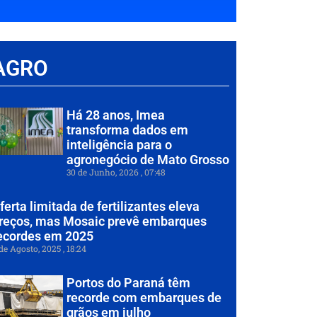
AGRO
Há 28 anos, Imea
transforma dados em
inteligência para o
agronegócio de Mato Grosso
30 de Junho, 2026
07:48
ferta limitada de fertilizantes eleva
reços, mas Mosaic prevê embarques
ecordes em 2025
de Agosto, 2025
18:24
Portos do Paraná têm
recorde com embarques de
grãos em julho