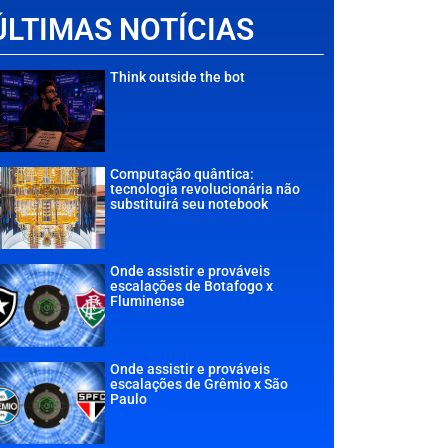
ÚLTIMAS NOTÍCIAS
Think outside the bot
Computação quântica:
tecnologia revolucionária não
substituirá seu notebook
Onde assistir e prováveis
escalações de Botafogo x
Fluminense
Onde assistir e prováveis
escalações de Grêmio x São
Paulo