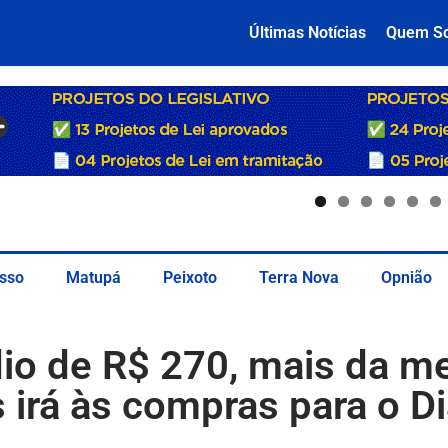
Últimas Notícias
Quem S
sso
Matupá
Peixoto
Terra Nova
Opnião
io de R$ 270, mais da m
 irá às compras para o D