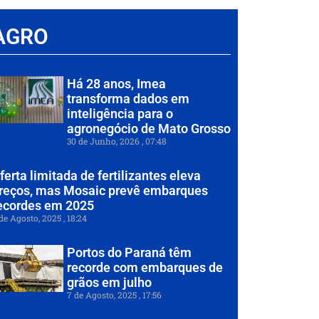
AGRO
Há 28 anos, Imea
transforma dados em
inteligência para o
agronegócio de Mato Grosso
30 de Junho, 2026
07:48
ferta limitada de fertilizantes eleva
reços, mas Mosaic prevê embarques
ecordes em 2025
de Agosto, 2025
18:24
Portos do Paraná têm
recorde com embarques de
grãos em julho
7 de Agosto, 2025
17:56