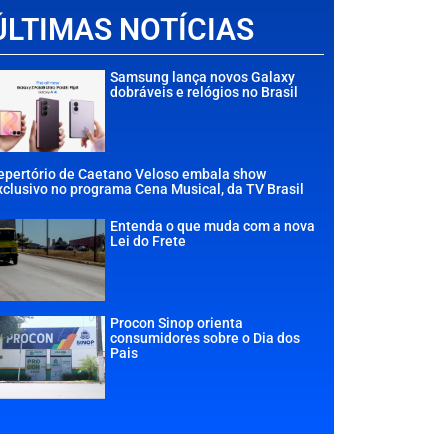
ÚLTIMAS NOTÍCIAS
Samsung lança novos Galaxy
dobráveis e relógios no Brasil
epertório de Caetano Veloso embala show
xclusivo no programa Cena Musical, da TV Brasil
Entenda o que muda com a nova
Lei do Frete
Procon Sinop orienta
consumidores sobre o Dia dos
Pais