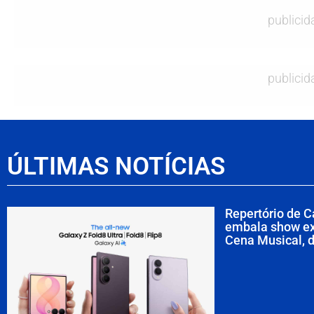
publicid
publicid
ÚLTIMAS NOTÍCIAS
Repertório de 
embala show ex
Cena Musical, d