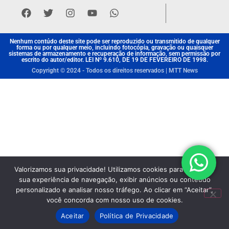
Nenhum contúdo deste site pode ser reproduzido ou transmitido de qualquer
forma ou por qualquer meio, incluindo fotocópia, gravação ou quaisquer
sistemas de armazenamento e recuperação de informação, sem permissão por
escrito do autor/editor. LEI Nº 9.610, DE 19 DE FEVEREIRO DE 1998.
Copyright © 2024 - Todos os direitos reservados | MTT News
Valorizamos sua privacidade! Utilizamos cookies para aprimorar
sua experiência de navegação, exibir anúncios ou conteúdo
personalizado e analisar nosso tráfego. Ao clicar em “Aceitar”,
você concorda com nosso uso de cookies.
Aceitar
Política de Privacidade