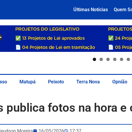
Últimas Notícias
Quem S
sso
Matupá
Peixoto
Terra Nova
Opnião
s publica fotos na hora e
leudson Moreira
16/05/2026
17:37