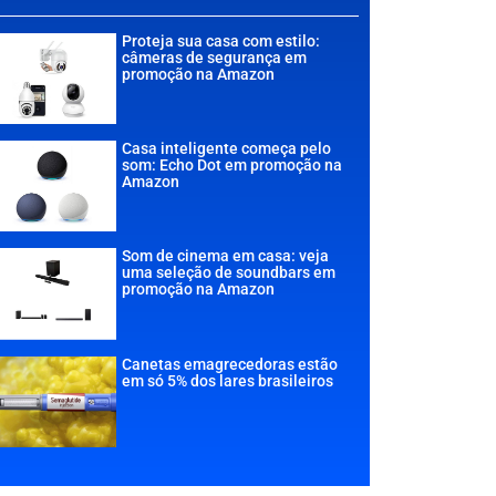
Proteja sua casa com estilo:
câmeras de segurança em
promoção na Amazon
Casa inteligente começa pelo
som: Echo Dot em promoção na
Amazon
Som de cinema em casa: veja
uma seleção de soundbars em
promoção na Amazon
Canetas emagrecedoras estão
em só 5% dos lares brasileiros