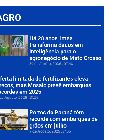
AGRO
Há 28 anos, Imea
transforma dados em
inteligência para o
agronegócio de Mato Grosso
30 de Junho, 2026
07:48
ferta limitada de fertilizantes eleva
reços, mas Mosaic prevê embarques
ecordes em 2025
de Agosto, 2025
18:24
Portos do Paraná têm
recorde com embarques de
grãos em julho
7 de Agosto, 2025
17:56