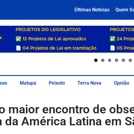
Últimas Notícias
Quem S
sso
Matupá
Peixoto
Terra Nova
Opnião
do maior encontro de obs
a da América Latina em S