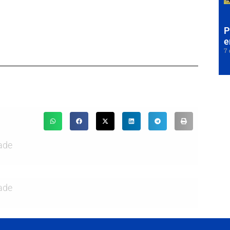
P
e
7 
ade
ade