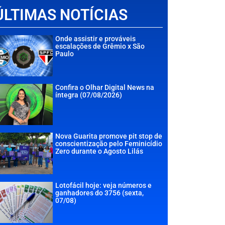
ÚLTIMAS NOTÍCIAS
Onde assistir e prováveis
escalações de Grêmio x São
Paulo
Confira o Olhar Digital News na
íntegra (07/08/2026)
Nova Guarita promove pit stop de
conscientização pelo Feminicídio
Zero durante o Agosto Lilás
Lotofácil hoje: veja números e
ganhadores do 3756 (sexta,
07/08)