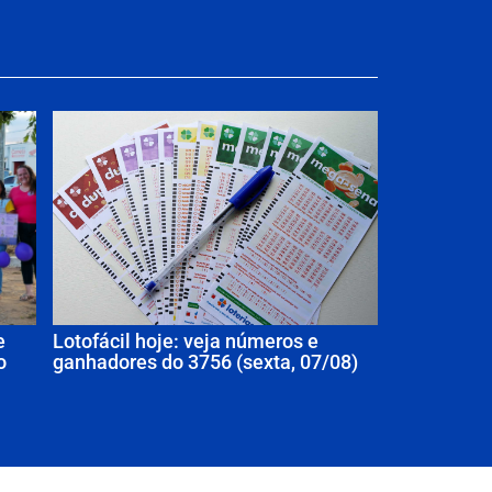
e
Lotofácil hoje: veja números e
o
ganhadores do 3756 (sexta, 07/08)