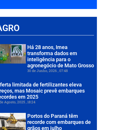
AGRO
Há 28 anos, Imea
transforma dados em
inteligência para o
agronegócio de Mato Grosso
30 de Junho, 2026
07:48
ferta limitada de fertilizantes eleva
reços, mas Mosaic prevê embarques
ecordes em 2025
de Agosto, 2025
18:24
Portos do Paraná têm
recorde com embarques de
grãos em julho