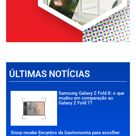
ÚLTIMAS NOTÍCIAS
Samsung Galaxy Z Fold 8: o que
mudou em comparação ao
Galaxy Z Fold 7?
Sinop recebe Encantos da Gastronomia para escolher