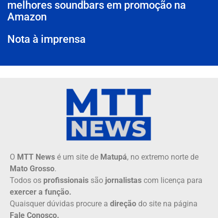
melhores soundbars em promoção na
Amazon
Nota à imprensa
O
MTT News
é um site de
Matupá
, no extremo norte de
Mato Grosso
.
Todos os
profissionais
são
jornalistas
com licença para
exercer a função.
Quaisquer dúvidas procure a
direção
do site na página
Fale Conosco.