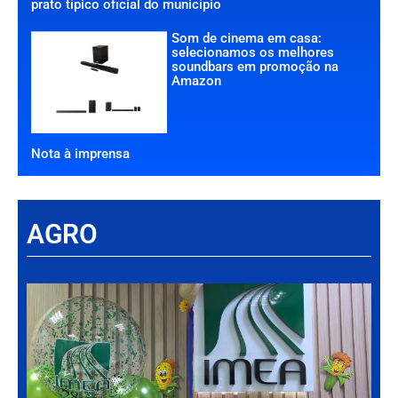
prato típico oficial do município
Som de cinema em casa:
selecionamos os melhores
soundbars em promoção na
Amazon
Nota à imprensa
AGRO
Há
Im
tr
da
int
par