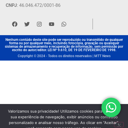
CNPJ
: 46.046.472/0001-86
Nenhum contúdo deste site pode ser reproduzido ou transmitido de qualquer
forma ou por qualquer meio, incluindo fotocópia, gravação ou quaisquer
sistemas de armazenamento e recuperação de informação, sem permissão por
escrito do autor/editor. LEI Nº 9.610, DE 19 DE FEVEREIRO DE 1998.
Copyright © 2024 - Todos os direitos reservados | MTT News
Valorizamos sua privacidade! Utilizamos cookies para aprimorar
sua experiência de navegação, exibir anúncios ou conteúdo
personalizado e analisar nosso tráfego. Ao clicar em “Aceitar”,