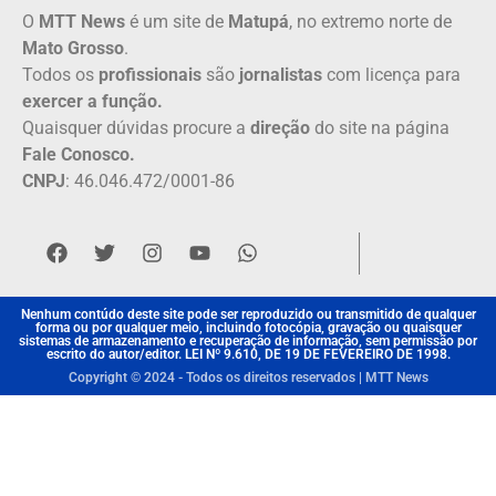
O
MTT News
é um site de
Matupá
, no extremo norte de
Mato Grosso
.
Todos os
profissionais
são
jornalistas
com licença para
exercer a função.
Quaisquer dúvidas procure a
direção
do site na página
Fale Conosco.
CNPJ
: 46.046.472/0001-86
Nenhum contúdo deste site pode ser reproduzido ou transmitido de qualquer
forma ou por qualquer meio, incluindo fotocópia, gravação ou quaisquer
sistemas de armazenamento e recuperação de informação, sem permissão por
escrito do autor/editor. LEI Nº 9.610, DE 19 DE FEVEREIRO DE 1998.
Copyright © 2024 - Todos os direitos reservados | MTT News