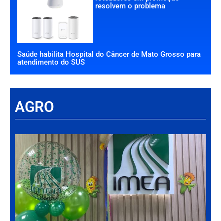
resolvem o problema
Saúde habilita Hospital do Câncer de Mato Grosso para
atendimento do SUS
AGRO
Há
Im
tr
da
int
par
ag
de