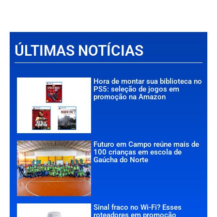
ÚLTIMAS NOTÍCIAS
Hora de montar sua biblioteca no
PS5: seleção de jogos em
promoção na Amazon
Futuro em Campo reúne mais de
100 crianças em escola de
Gaúcha do Norte
Sinal fraco no Wi-Fi? Esses
roteadores em promoção