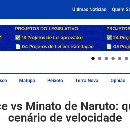
Últimas Notícias
Quem S
sso
Matupá
Peixoto
Terra Nova
Opnião
ce vs Minato de Naruto: 
cenário de velocidade