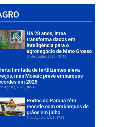
AGRO
Há 28 anos, Imea
transforma dados em
inteligência para o
agronegócio de Mato Grosso
30 de Junho, 2026
07:48
ferta limitada de fertilizantes eleva
reços, mas Mosaic prevê embarques
ecordes em 2025
de Agosto, 2025
18:24
Portos do Paraná têm
recorde com embarques de
grãos em julho
7 de Agosto, 2025
17:56