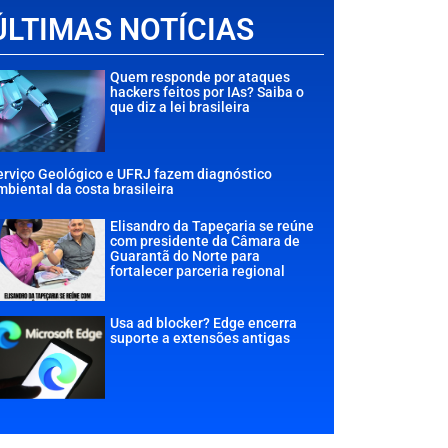
ÚLTIMAS NOTÍCIAS
Quem responde por ataques
hackers feitos por IAs? Saiba o
que diz a lei brasileira
erviço Geológico e UFRJ fazem diagnóstico
mbiental da costa brasileira
Elisandro da Tapeçaria se reúne
com presidente da Câmara de
Guarantã do Norte para
fortalecer parceria regional
Usa ad blocker? Edge encerra
suporte a extensões antigas