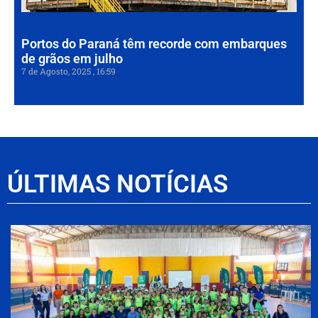
202
Portos do Paraná têm recorde com embarques
de grãos em julho
7 de Agosto, 2025
16:59
ÚLTIMAS NOTÍCIAS