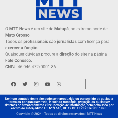
O
MTT News
é um site de
Matupá
, no extremo norte de
Mato Grosso
.
Todos os
profissionais
são
jornalistas
com licença para
exercer a função.
Quaisquer dúvidas procure a
direção
do site na página
Fale Conosco.
CNPJ
: 46.046.472/0001-86
Nenhum contúdo deste site pode ser reproduzido ou transmitido de qualquer
forma ou por qualquer meio, incluindo fotocópia, gravação ou quaisquer
sistemas de armazenamento e recuperação de informação, sem permissão por
escrito do autor/editor. LEI Nº 9.610, DE 19 DE FEVEREIRO DE 1998.
Copyright © 2024 - Todos os direitos reservados | MTT News