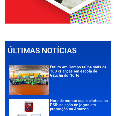
ÚLTIMAS NOTÍCIAS
Futuro em Campo reúne mais de
100 crianças em escola de
Gaúcha do Norte
Hora de montar sua biblioteca no
PS5: seleção de jogos em
promoção na Amazon