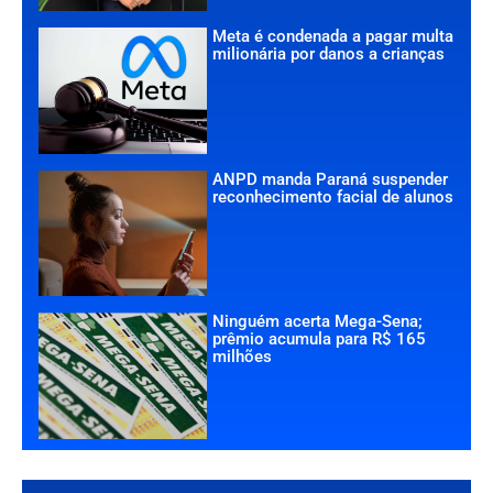
Meta é condenada a pagar multa
milionária por danos a crianças
ANPD manda Paraná suspender
reconhecimento facial de alunos
Ninguém acerta Mega-Sena;
prêmio acumula para R$ 165
milhões