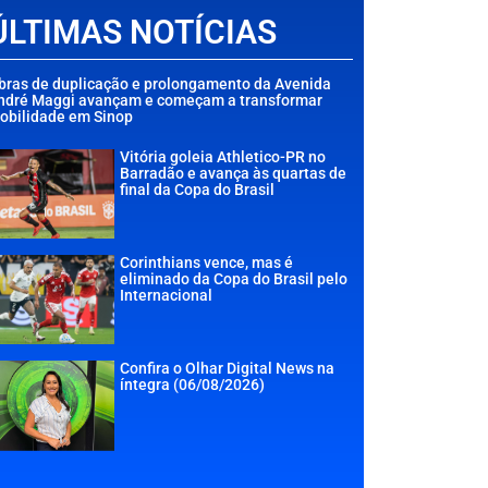
ÚLTIMAS NOTÍCIAS
bras de duplicação e prolongamento da Avenida
ndré Maggi avançam e começam a transformar
obilidade em Sinop
Vitória goleia Athletico-PR no
Barradão e avança às quartas de
final da Copa do Brasil
Corinthians vence, mas é
eliminado da Copa do Brasil pelo
Internacional
Confira o Olhar Digital News na
íntegra (06/08/2026)