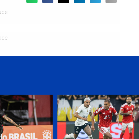
ade
ade