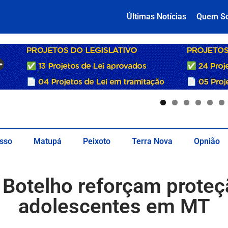
Últimas Notícias
Quem S
sso
Matupá
Peixoto
Terra Nova
Opnião
 Botelho reforçam proteç
adolescentes em MT