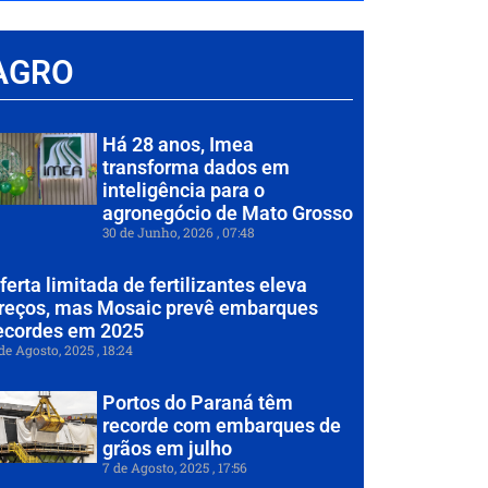
AGRO
Há 28 anos, Imea
transforma dados em
inteligência para o
agronegócio de Mato Grosso
30 de Junho, 2026
07:48
ferta limitada de fertilizantes eleva
reços, mas Mosaic prevê embarques
ecordes em 2025
de Agosto, 2025
18:24
Portos do Paraná têm
recorde com embarques de
grãos em julho
7 de Agosto, 2025
17:56