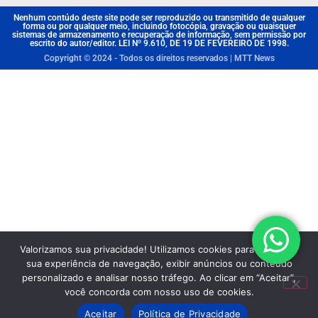
Nenhum contúdo deste site pode ser reproduzido ou transmitido de qualquer
forma ou por qualquer meio, incluindo fotocópia, gravação ou quaisquer
sistemas de armazenamento e recuperação de informação, sem permissão por
escrito do autor/editor. LEI Nº 9.610, DE 19 DE FEVEREIRO DE 1998.
Copyright © 2024 - Todos os direitos reservados | MTT News
Valorizamos sua privacidade! Utilizamos cookies para aprimorar
sua experiência de navegação, exibir anúncios ou conteúdo
personalizado e analisar nosso tráfego. Ao clicar em “Aceitar”,
você concorda com nosso uso de cookies.
Aceitar
Política de Privacidade