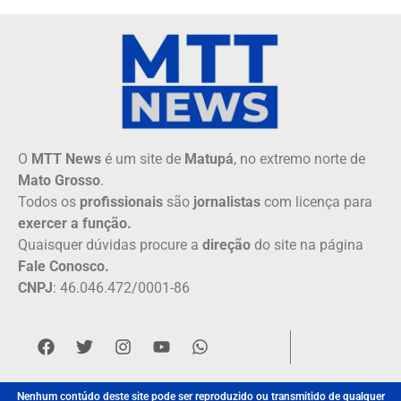
O
MTT News
é um site de
Matupá
, no extremo norte de
Mato Grosso
.
Todos os
profissionais
são
jornalistas
com licença para
exercer a função.
Quaisquer dúvidas procure a
direção
do site na página
Fale Conosco.
CNPJ
: 46.046.472/0001-86
Nenhum contúdo deste site pode ser reproduzido ou transmitido de qualquer