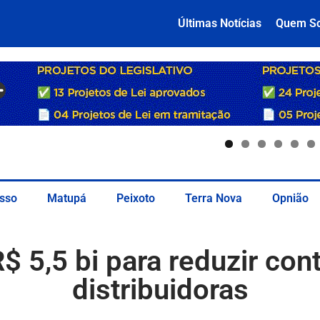
Últimas Notícias
Quem S
sso
Matupá
Peixoto
Terra Nova
Opnião
$ 5,5 bi para reduzir con
distribuidoras