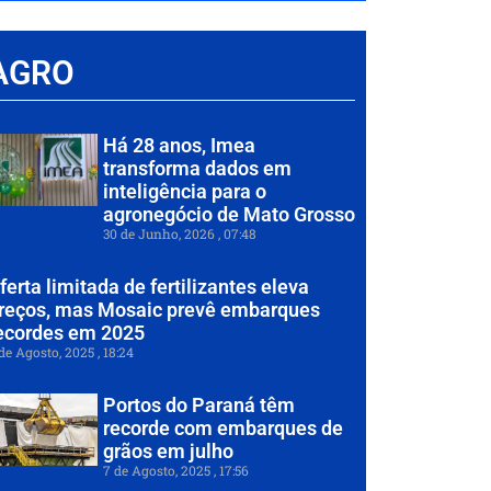
AGRO
Há 28 anos, Imea
transforma dados em
inteligência para o
agronegócio de Mato Grosso
30 de Junho, 2026
07:48
ferta limitada de fertilizantes eleva
reços, mas Mosaic prevê embarques
ecordes em 2025
de Agosto, 2025
18:24
Portos do Paraná têm
recorde com embarques de
grãos em julho
7 de Agosto, 2025
17:56