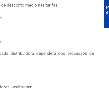
 de desconto médio nas tarifas:
P
e
7 
;
.
 cada distribuidora dependerá dos processos de
oras localizadas: