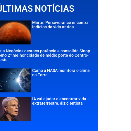
ÚLTIMAS NOTÍCIAS
Marte: Perseverance encontra
indícios de vida antiga
eja Negócios destaca potência e consolida Sinop
omo 2ª melhor cidade de médio porte do Centro-
este
Como a NASA monitora o clima
na Terra
IA vai ajudar a encontrar vida
extraterrestre, diz cientista