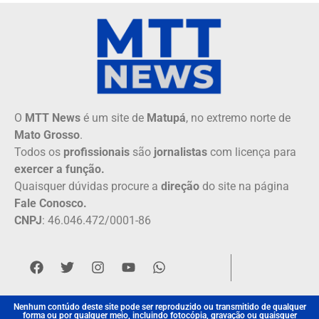
O
MTT News
é um site de
Matupá
, no extremo norte de
Mato Grosso
.
Todos os
profissionais
são
jornalistas
com licença para
exercer a função.
Quaisquer dúvidas procure a
direção
do site na página
Fale Conosco.
CNPJ
: 46.046.472/0001-86
Nenhum contúdo deste site pode ser reproduzido ou transmitido de qualquer
forma ou por qualquer meio, incluindo fotocópia, gravação ou quaisquer