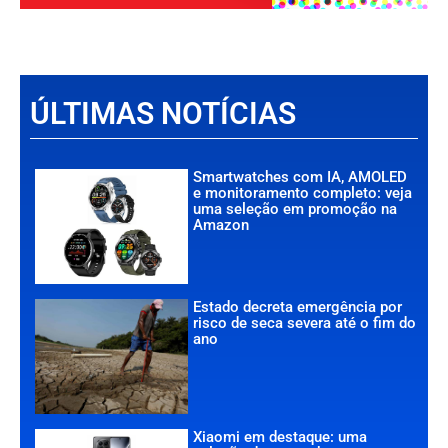
ÚLTIMAS NOTÍCIAS
Smartwatches com IA, AMOLED
e monitoramento completo: veja
uma seleção em promoção na
Amazon
Estado decreta emergência por
risco de seca severa até o fim do
ano
Xiaomi em destaque: uma