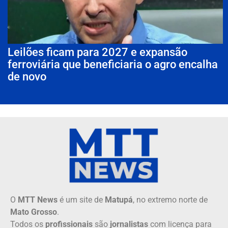
Leilões ficam para 2027 e expansão
ferroviária que beneficiaria o agro encalha
de novo
O
MTT News
é um site de
Matupá
, no extremo norte de
Mato Grosso
.
Todos os
profissionais
são
jornalistas
com licença para