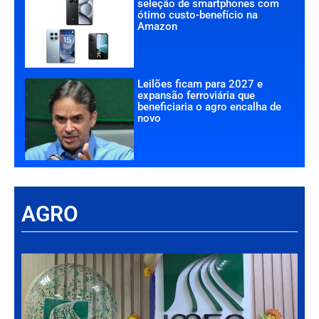
seleção de smartphones com
ótimo custo-benefício na
Amazon
Leilões ficam para 2027 e
expansão ferroviária que
beneficiaria o agro encalha de
novo
AGRO
Há
Im
tr
da