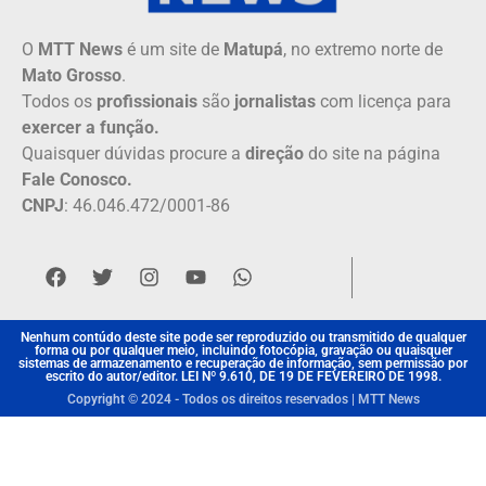
O
MTT News
é um site de
Matupá
, no extremo norte de
Mato Grosso
.
Todos os
profissionais
são
jornalistas
com licença para
exercer a função.
Quaisquer dúvidas procure a
direção
do site na página
Fale Conosco.
CNPJ
: 46.046.472/0001-86
Nenhum contúdo deste site pode ser reproduzido ou transmitido de qualquer
forma ou por qualquer meio, incluindo fotocópia, gravação ou quaisquer
sistemas de armazenamento e recuperação de informação, sem permissão por
escrito do autor/editor. LEI Nº 9.610, DE 19 DE FEVEREIRO DE 1998.
Copyright © 2024 - Todos os direitos reservados | MTT News