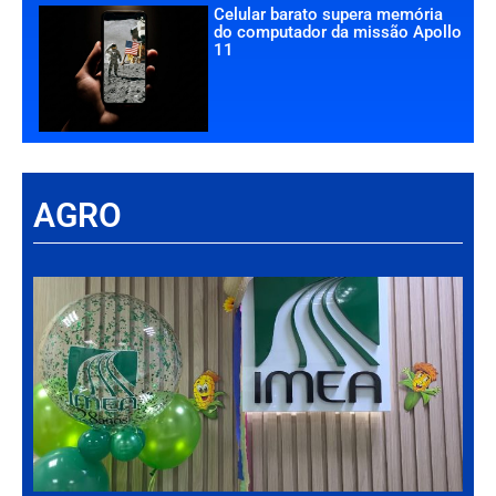
Celular barato supera memória
do computador da missão Apollo
11
AGRO
Há
Im
tr
da
int
par
ag
de
Gr
30 d