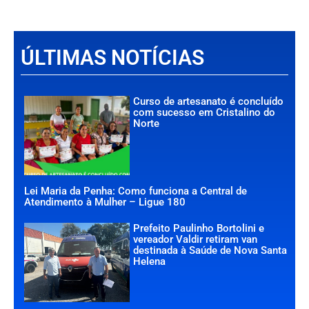
ÚLTIMAS NOTÍCIAS
Curso de artesanato é concluído
com sucesso em Cristalino do
Norte
Lei Maria da Penha: Como funciona a Central de
Atendimento à Mulher – Ligue 180
Prefeito Paulinho Bortolini e
vereador Valdir retiram van
destinada à Saúde de Nova Santa
Helena